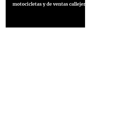
motocicletas y de ventas callejeras.
Aunque luce derruida, prefiero
interpretar...