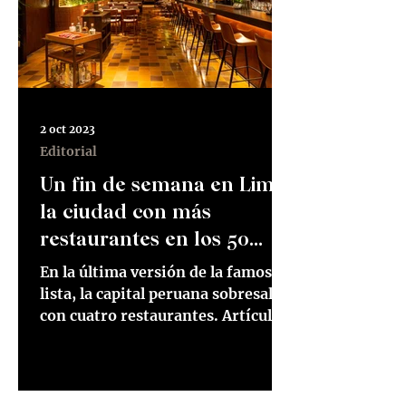
2 oct 2023
Editorial
Un fin de semana en Lima,
la ciudad con más
restaurantes en los 50
Best
En la última versión de la famosa
lista, la capital peruana sobresalió
con cuatro restaurantes. Artículo
publicado en El Tiempo el 2 de...