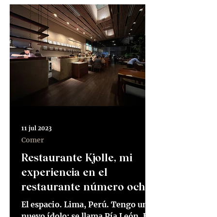
11 jul 2023
Comer
Restaurante Kjolle, mi
experiencia en el
restaurante número ocho
de Latinoamérica
El espacio. Lima, Perú. Tengo un
nuevo ídolo; se llama Pía León. Es