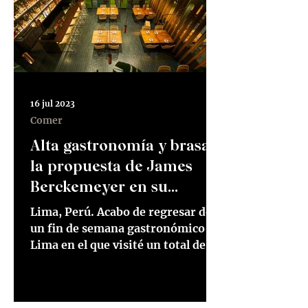
16 jul 2023
Comer
Alta gastronomía y brasas:
la propuesta de James
Berckemeyer en su
restaurante Alado en San
Lima, Perú. Acabo de regresar de
Isidro
un fin de semana gastronómico en
Lima en el que visité un total de
cinco restaurantes; cuatro de
ellos...