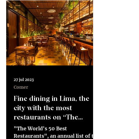
27 jul 2023
Comer
Fine dining in Lima, the
city with the most
restaurants on “The
World’s 50 Best
"The World's 50 Best
Restaurants” list
Restaurants", an annual list of the