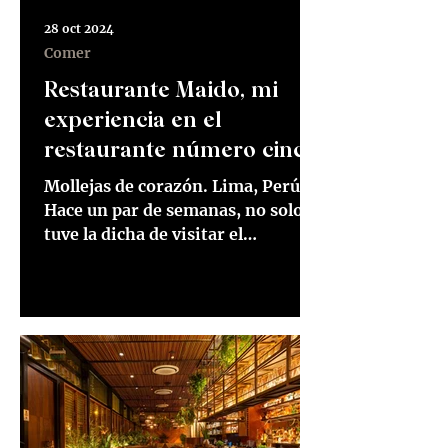
28 oct 2024
Comer
Restaurante Maido, mi
experiencia en el
restaurante número cinco
del mundo
Mollejas de corazón. Lima, Perú.
Hace un par de semanas, no solo
tuve la dicha de visitar el
restaurante Maido en Lima, sino
que además...