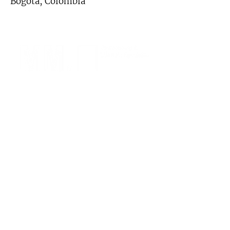
Bogotá, Colombia
Sommelier Profesional Escuela
Argentina de Sommeliers
Sommelier Profesional Escuela de
Hostelería de Barcelona
Anne-Marie Chabbert Champagne Master
Class, Paris Francia
Travel and Leisure Meredith Voices
Member, EEUU
Catena Wines Master en Malbec de
Altura, Mendoza, Argentina
Macallan Distill Your World New York,
NY
Diploma Aula de Marqués de Riscal,
Rioja, España
Invitado especial Gerard Bertrand