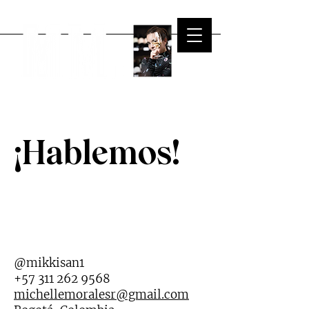
¡Hablemos!
@mikkisan1
+57 311 262 9568
michellemoralesr@gmail.com