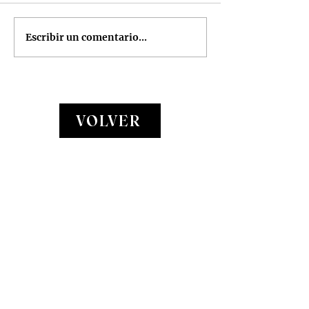
Mis seis vinos 
Escribir un comentario...
VOLVER