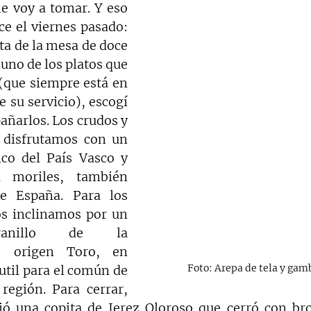
e voy a tomar. Y eso 
ce el viernes pasado: 
ta de la mesa de doce 
uno de los platos que 
que siempre está en 
 su servicio), escogí 
añarlos. Los crudos y 
 disfrutamos con un 
co del País Vasco y 
 moriles, también 
e España. Para los 
os inclinamos por un 
ranillo de la 
 origen Toro, en 
Foto: Arepa de tela y gamb
util para el común de 
región. Para cerrar, 
ó una copita de Jerez Oloroso que cerró con bro