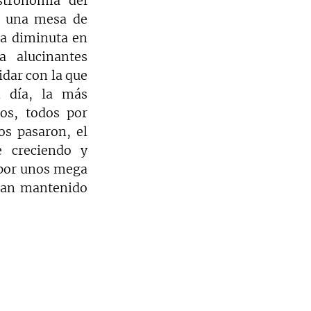
stronomía del 
 una mesa de 
a diminuta en 
 alucinantes 
dar con la que 
 día, la más 
os, todos por 
s pasaron, el 
 creciendo y 
por unos mega 
han mantenido 