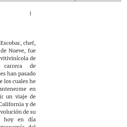
Escobar, chef, 
de Nueve, fue 
itivinícola de 
carrera de 
es han pasado 
 los cuales he 
antenerme en 
r un viaje de 
alifornia y de 
evolución de su 
s hoy en día 