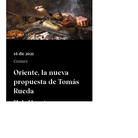
16 dic 2021
Comer
Oriente, la nueva
propuesta de Tomás
Rueda
El chef bogotano y su
revolucionario restaurante en la
Represa de Tominé Artículo
escrito para El Tiempo, 17 de
diciembre de 2021 Puedes...