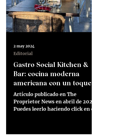
2 may 2024
Editorial
Gastro Social Kitchen &
Bar: cocina moderna
americana con un toque
especial
Artículo publicado en The
Proprietor News en abril de 2024.
Puedes leerlo haciendo click en el
siguiente enlace. Lee el artículo
aquí ...