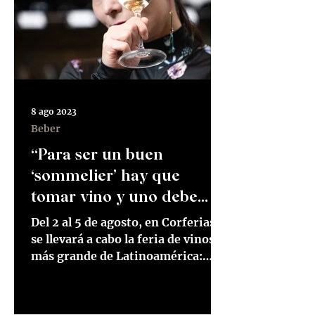
8 ago 2023
Beber
“Para ser un buen
‘sommelier’ hay que
tomar vino y uno debe
saber manejar esto con
Del 2 al 5 de agosto, en Corferias,
mucha sabiduría”
se llevará a cabo la feria de vinos
más grande de Latinoamérica:
Expovinos. La feria llegará a...