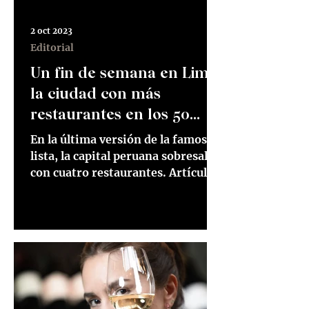
2 oct 2023
Editorial
Un fin de semana en Lima,
la ciudad con más
restaurantes en los 50
Best
En la última versión de la famosa
lista, la capital peruana sobresalió
con cuatro restaurantes. Artículo
publicado en El Tiempo el 2 de...