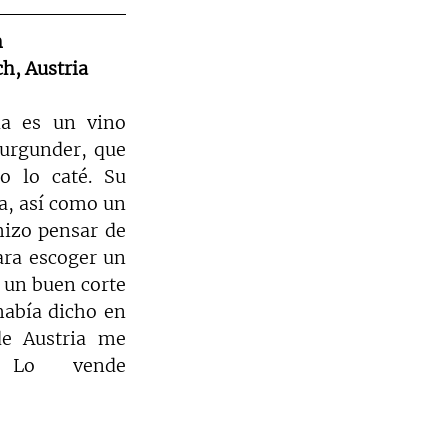
 
h, Austria
ia es un vino 
urgunder, que 
 lo caté. Su 
, así como un 
hizo pensar de 
ra escoger un 
 un buen corte 
había dicho en 
e Austria me 
tienen enamorada. Lo vende 