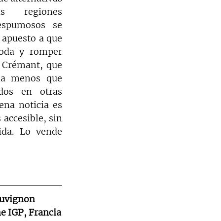
s regiones 
espumosos se 
 apuesto a que 
oda y romper 
s Crémant, que 
a menos que 
os en otras 
na noticia es 
accesible, sin 
sacrificar nada de lo que tanto nos gusta de esta animosa bebida. Lo vende 
auvignon 
e IGP, Francia