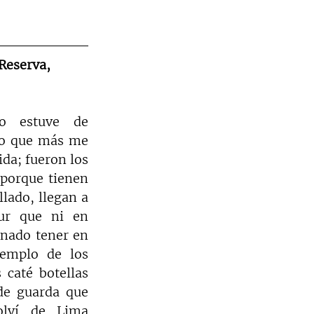
Reserva, 
o estuve de 
lo que más me 
da; fueron los 
 porque tienen 
ado, llegan a 
ur que ni en 
ado tener en 
emplo de los 
 caté botellas 
de guarda que 
olví de Lima 