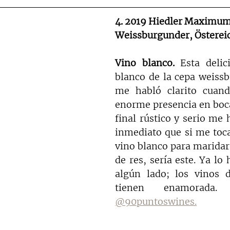
4. 2019 Hiedler Maximum
Weissburgunder, Östereic
Vino blanco. 
Esta delic
blanco de la cepa weissb
me habló clarito cuando
enorme presencia en boca
final rústico y serio me 
inmediato que si me toca
vino blanco para maridar
de res, sería este. Ya lo 
algún lado; los vinos d
@90puntoswines.