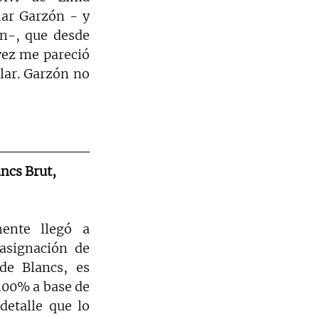
ar Garzón - y 
n-, que desde 
vez me pareció 
ar. Garzón no 
ncs Brut, 
ente llegó a 
signación de 
e Blancs, es 
100% a base de 
etalle que lo 