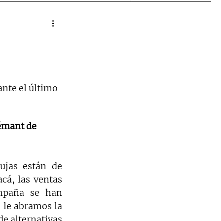
nte el último 
émant de 
ujas están de 
á, las ventas 
mpaña se han 
le abramos la 
e alternativas 