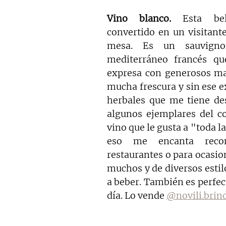
Vino blanco. 
Esta be
convertido en un visitante
mesa. Es un sauvigno
mediterráneo francés qu
expresa con generosos mati
mucha frescura y sin ese e
herbales que me tiene de
algunos ejemplares del co
vino que le gusta a "toda la
eso me encanta recom
restaurantes o para ocasio
muchos y de diversos estilo
a beber. También es perfecto
día. Lo vende 
@novili.brin