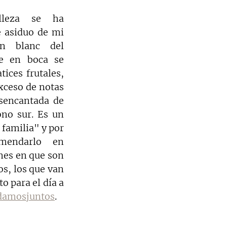
lleza se ha 
 asiduo de mi 
n blanc del 
e en boca se 
ces frutales, 
xceso de notas 
sencantada de 
no sur. Es un 
 familia" y por 
endarlo en 
nes en que son 
s, los que van 
 para el día a 
damosjuntos
.