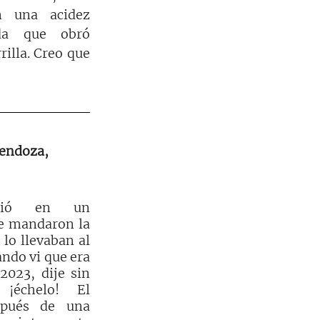
 una acidez 
da que obró 
illa. Creo que 
Mendoza, 
eció en un 
 mandaron la 
lo llevaban al 
ndo vi que era 
2023, dije sin 
¡échelo! El 
pués de una 