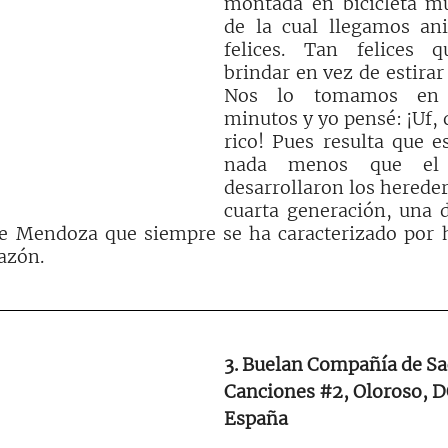
montada en bicicleta mu
de la cual llegamos ani
felices. Tan felices q
brindar en vez de estirar 
Nos lo tomamos en c
minutos y yo pensé: ¡Uf, 
rico! Pues resulta que e
nada menos que el 
desarrollaron los hereder
cuarta generación, una d
e Mendoza que siempre se ha caracterizado por h
razón.
3. Buelan Compañía de Sa
Canciones 
#2
, Oloroso, D
España