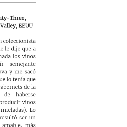
nty-Three, 
 Valley, EEUU
 coleccionista 
 le dije que a 
ada los vinos 
r semejante 
ava y me sacó 
e lo tenía que 
abernets de la 
 de haberse 
roducir vinos 
meladas). Lo 
esultó ser un 
 amable, más 