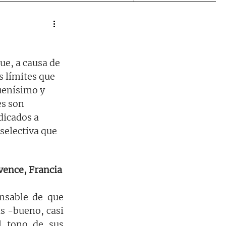
que, a causa de 
s límites que 
uenísimo y 
s son 
dicados a 
selectiva que 
vence, Francia
nsable de que 
s -bueno, casi 
 tono de sus 