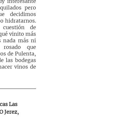
y interesante 
quilados pero 
ue decidimos 
o hidratarnos. 
uestión de 
qué vinito más 
s nada más ni 
rosado que 
os de Pulenta, 
e las bodegas 
acer vinos de 
cas Las 
O Jerez, 