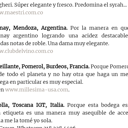
gheri. Súper elegante y fresco. Predomina el syrah...
.maestri.com.co
nnay, Mendoza, Argentina. 
Por la manera en que
nay argentino logrando una acidez destacable,
das notas de roble. Una dama muy elegante.
.clubdelvino.com.co
eillante, Pomerol, Burdeos, Francia. 
Porque Pomerol
 de todo el planeta y no hay otra que haga un mer
ega en particular es muy especial.
en 
www.millesima-usa.com
.
lla, Toscana IGT, Italia. 
Porque esta bodega es
a etiqueta es una manera muy asequible de acce
la me la tomé yo sola.