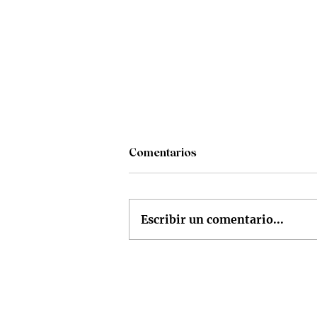
Comentarios
Escribir un comentario...
Mis seis vinos del mes, seis
veces Don Melchor