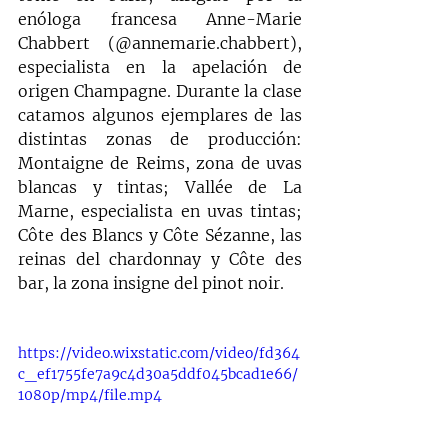
enóloga francesa Anne-Marie 
Chabbert (@annemarie.chabbert), 
especialista en la apelación de 
origen Champagne. Durante la clase 
catamos algunos ejemplares de las 
distintas zonas de producción: 
Montaigne de Reims, zona de uvas 
blancas y tintas; Vallée de La 
Marne, especialista en uvas tintas; 
Côte des Blancs y Côte Sézanne, las 
reinas del chardonnay y Côte des 
bar, la zona insigne del pinot noir.
https://video.wixstatic.com/video/fd364
c_ef1755fe7a9c4d30a5ddf045bcad1e66/
1080p/mp4/file.mp4