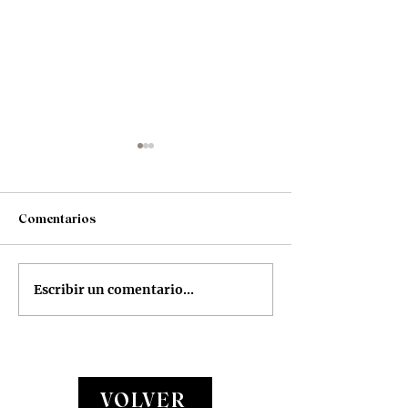
Comentarios
Loos Bar
Mis seis vinos 
Escribir un comentario...
VOLVER