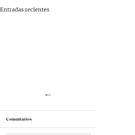
Entradas recientes
Comentarios
SO/Vienna