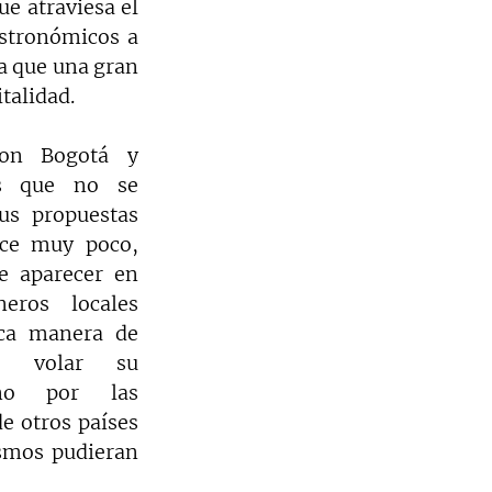
e atraviesa el 
stronómicos a 
a que una gran 
talidad.
on Bogotá y 
s que no se 
s propuestas 
ce muy poco, 
e aparecer en 
eros locales 
ca manera de 
o volar su 
no por las 
e otros países 
smos pudieran 