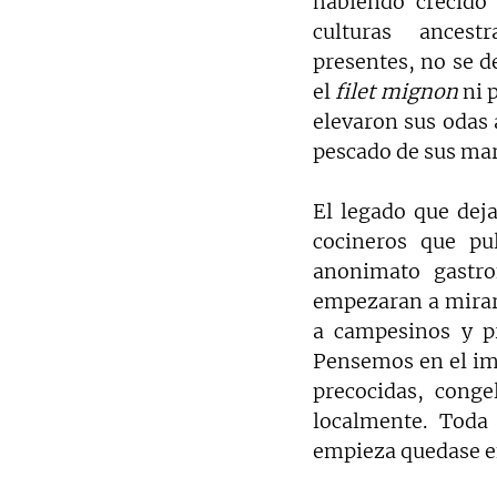
habiendo crecido 
culturas ancest
presentes, no se d
el 
filet mignon
 ni 
elevaron sus odas a
pescado de sus mares
El legado que deja
cocineros que pu
anonimato gastr
empezaran a mirar
a campesinos y pr
Pensemos en el imp
precocidas, conge
localmente. Toda
empieza quedase en