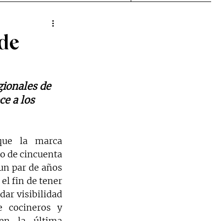
 de
gionales de 
e a los 
ue la marca 
o de cincuenta 
un par de años 
el fin de tener 
ar visibilidad 
cocineros y 
en la última 