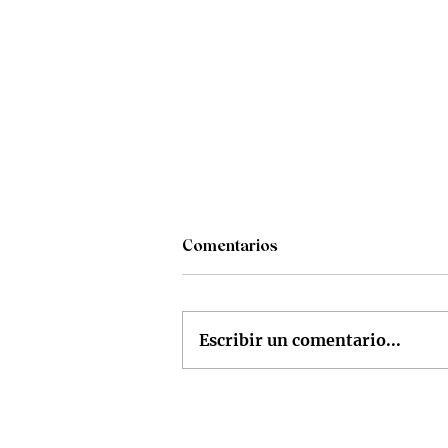
Comentarios
Escribir un comentario...
Apuntes de servilleta de
Ernesto Borda, "A los